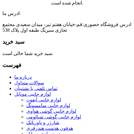
انجام شده است.
ادرس ما:
ادرس فروشگاه حضوری:قم-خیابان هفتم تیر- میدان سعیدی مجتمع
تجاری سیرنگ طبقه اول پلاک 538
سبد خرید
سبد خرید شما خالی است.
فهرست
درباره ما
سوالات متداول
تماس تلفنی با پشتیبان
لوازم جانبی موبایل
لوازم جانبی آیفون
لوازم جانبی سامسونگ
لوازم جانبی گوشی هواوی
لوازم جانبی گوشی شیائومی
شارژر و پاوربانک
هدفون هدست هندزفری
دسته بازی موبایل