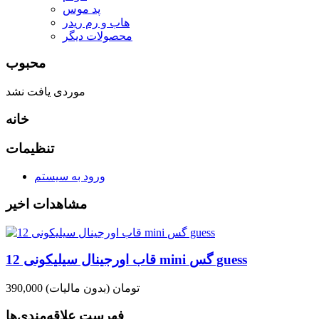
پد موس
هاب و رم ریدر
محصولات دیگر
محبوب
موردی یافت نشد
خانه
تنظیمات
ورود به سیستم
مشاهدات اخیر
قاب اورجینال سیلیکونی 12 mini گس guess
390,000 تومان
(بدون مالیات)
فهرست علاقه‌مندی‌ها