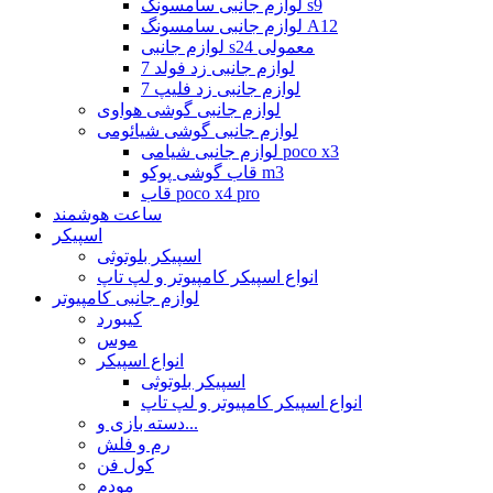
لوازم جانبی سامسونگ s9
لوازم جانبی سامسونگ A12
لوازم جانبی s24 معمولی
لوازم جانبی زد فولد 7
لوازم جانبی زد فلیپ 7
لوازم جانبی گوشی هواوی
لوازم جانبی گوشی شیائومی
لوازم جانبی شیامی poco x3
قاب گوشی پوکو m3
قاب poco x4 pro
ساعت هوشمند
اسپیکر
اسپیکر بلوتوثی
انواع اسپیکر کامپیوتر و لپ تاپ
لوازم جانبی کامپیوتر
کیبورد
موس
انواع اسپیکر
اسپیکر بلوتوثی
انواع اسپیکر کامپیوتر و لپ تاپ
دسته بازی و...
رم و فلش
کول فن
مودم