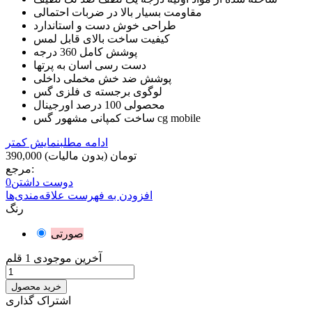
مقاومت بسیار بالا در ضربات احتمالی
طراحی خوش دست و استاندارد
کیفیت ساخت بالای قابل لمس
پوشش کامل 360 درجه
دست رسی اسان به پرتها
پوشش ضد خش مخملی داخلی
لوگوی برجسته ی فلزی گس
محصولی 100 درصد اورجینال
ساخت کمپانی مشهور گس cg mobile
ادامه مطلب
نمایش کمتر
390,000 تومان
(بدون مالیات)
مرجع:
دوست داشتن
0
افزودن به فهرست علاقه‌مندی‌ها
رنگ
صورتی
آخرین موجودی
1 قلم
خرید محصول
اشتراک گذاری