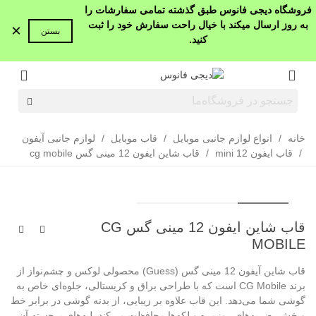
فروشگاه دیجی فانوس طبق گذشته تمامی سفارشات را
به روز ارسال میکند با خیال راحت سفارش خود را ثبت
×
بستن
کنید.
خانه
/
انواع لوازم جانبی موبایل
/
قاب موبایل
/
لوازم جانبی آیفون
/
قاب ایفون 12 mini
/
قاب شاین ایفون 12 مینی گس cg mobile
قاب شاین ایفون 12 مینی گس CG
MOBILE
قاب شاین آیفون 12 مینی گس (Guess) محصولی لوکس و چشم‌نواز از
برند CG Mobile است که با طراحی براق و کریستالی، جلوه‌ای خاص به
گوشی شما می‌دهد. این قاب علاوه بر زیبایی، از بدنه گوشی در برابر خط
و خش، ضربه‌های روزمره و لکه‌ها محافظت می‌کند. لبه‌های برجسته آن