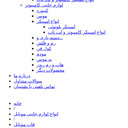
لوازم جانبی کامپیوتر
کیبورد
موس
انواع اسپیکر
اسپیکر بلوتوثی
انواع اسپیکر کامپیوتر و لپ تاپ
دسته بازی و...
رم و فلش
کول فن
مودم
پد موس
هاب و رم ریدر
محصولات دیگر
درباره ما
سوالات متداول
تماس تلفنی با پشتیبان
خانه
/
انواع لوازم جانبی موبایل
/
قاب موبایل