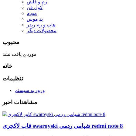
رم و فلش
کول فن
مودم
پد موس
هاب و رم ریدر
محصولات دیگر
محبوب
موردی یافت نشد
خانه
تنظیمات
ورود به سیستم
مشاهدات اخیر
قاب لاکچری swaroyski شیامی ردمی redmi note 8