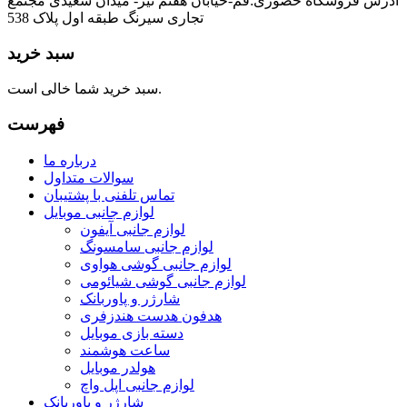
ادرس فروشگاه حضوری:قم-خیابان هفتم تیر- میدان سعیدی مجتمع
تجاری سیرنگ طبقه اول پلاک 538
سبد خرید
سبد خرید شما خالی است.
فهرست
درباره ما
سوالات متداول
تماس تلفنی با پشتیبان
لوازم جانبی موبایل
لوازم جانبی آیفون
لوازم جانبی سامسونگ
لوازم جانبی گوشی هواوی
لوازم جانبی گوشی شیائومی
شارژر و پاوربانک
هدفون هدست هندزفری
دسته بازی موبایل
ساعت هوشمند
هولدر موبایل
لوازم جانبی اپل واچ
شارژر و پاوربانک