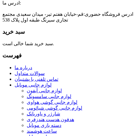
ادرس ما:
ادرس فروشگاه حضوری:قم-خیابان هفتم تیر- میدان سعیدی مجتمع
تجاری سیرنگ طبقه اول پلاک 538
سبد خرید
سبد خرید شما خالی است.
فهرست
درباره ما
سوالات متداول
تماس تلفنی با پشتیبان
لوازم جانبی موبایل
لوازم جانبی آیفون
لوازم جانبی سامسونگ
لوازم جانبی گوشی هواوی
لوازم جانبی گوشی شیائومی
شارژر و پاوربانک
هدفون هدست هندزفری
دسته بازی موبایل
ساعت هوشمند