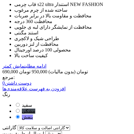
قاب چرمی s22 ultra استندار NEW FASHION
ساخته شده از چرم مرغوب
محافظت و مقاومت بالا در برابر ضربات
محافظت 360 درجه
محافظت از نمایشگر دارای لبه ی جلویی
استند مگنتی
طراحی شیک و لاکچری
محافظت از لنز دوربین
محصولی 100 درصد اورجینال
کیفیت ساخت بالا
ادامه مطلب
نمایش کمتر
690,000 تومان
(بدون مالیات)
950,000 تومان
مرجع:
دوست داشتن
0
افزودن به فهرست علاقه‌مندی‌ها
رنگ
سفید
مشکی
بنفش
گارانتی
ارسال از طریق پست