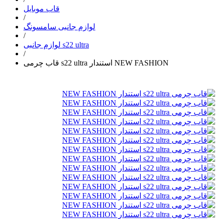
قاب موبایل
/
لوازم جانبی سامسونگ
/
لوازم جانبی s22 ultra
/
قاب چرمی s22 ultra استندار NEW FASHION