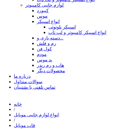
لوازم جانبی کامپیوتر
کیبورد
موس
انواع اسپیکر
اسپیکر بلوتوثی
انواع اسپیکر کامپیوتر و لپ تاپ
دسته بازی و...
رم و فلش
کول فن
مودم
پد موس
هاب و رم ریدر
محصولات دیگر
درباره ما
سوالات متداول
تماس تلفنی با پشتیبان
خانه
/
انواع لوازم جانبی موبایل
/
قاب موبایل