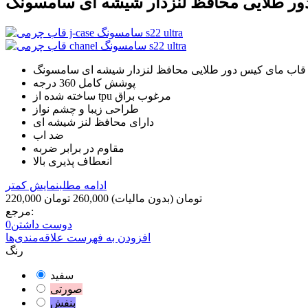
s22
پوشش کامل 360 درجه
ساخته شده از tpu مرغوب براق
طراحی زیبا و چشم نواز
دارای محافظ لنز شیشه ای
ضد اب
مقاوم در برابر ضربه
انعطاف پذیری بالا
ادامه مطلب
نمایش کمتر
220,000 تومان
(بدون مالیات)
260,000 تومان
مرجع:
دوست داشتن
0
افزودن به فهرست علاقه‌مندی‌ها
رنگ
سفید
صورتی
بنفش