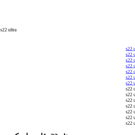
قاب مای کیس دور طلایی محافظ لنزدار شیشه ای سامسونگ  ultra