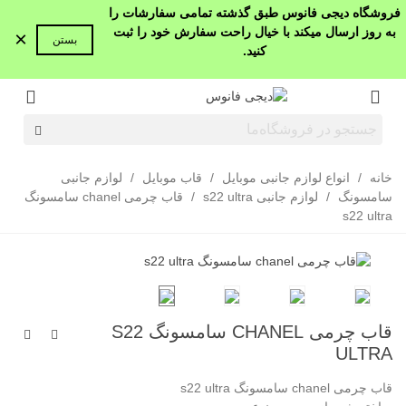
فروشگاه دیجی فانوس طبق گذشته تمامی سفارشات را
به روز ارسال میکند با خیال راحت سفارش خود را ثبت
×
بستن
کنید.
خانه
/
انواع لوازم جانبی موبایل
/
قاب موبایل
/
لوازم جانبی
سامسونگ
/
لوازم جانبی s22 ultra
/
قاب چرمی chanel سامسونگ
s22 ultra
قاب چرمی CHANEL سامسونگ S22
ULTRA
قاب چرمی chanel سامسونگ s22 ultra