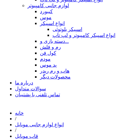
لوازم جانبی کامپیوتر
کیبورد
موس
انواع اسپیکر
اسپیکر بلوتوثی
انواع اسپیکر کامپیوتر و لپ تاپ
دسته بازی و...
رم و فلش
کول فن
مودم
پد موس
هاب و رم ریدر
محصولات دیگر
درباره ما
سوالات متداول
تماس تلفنی با پشتیبان
خانه
/
انواع لوازم جانبی موبایل
/
قاب موبایل