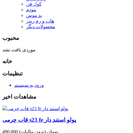
کول فن
مودم
پد موس
هاب و رم ریدر
محصولات دیگر
محبوب
موردی یافت نشد
خانه
تنظیمات
ورود به سیستم
مشاهدات اخیر
قاب چرمی s23 fe پولو استند دار
490,000 تومان
(بدون مالیات)