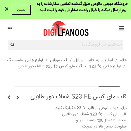
فروشگاه دیجی فانوس طبق گذشته تمامی سفارشات را به
×
روز ارسال میکند با خیال راحت سفارش خود را ثبت کنید.
بستن
خانه
/
انواع لوازم جانبی موبایل
/
قاب موبایل
/
لوازم جانبی سامسونگ
/
لوازم جانبی s23 fe
/
قاب مای کیس s23 fe شفاف دور طلایی
قاب مای کیس S23 FE شفاف دور طلایی
برای دیدن تنوعی از
قاب s23 fe
کیلیک کنید
قاب مای کیس s23 fe شفاف دور طلایی
ساخته شده از tpu منعطف مرغوب
مقاومت بسیار بالا در ضربات