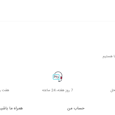
حل
7 روز هفته، 24 ساعته
هفت رو
حساب من
همراه ما باشید