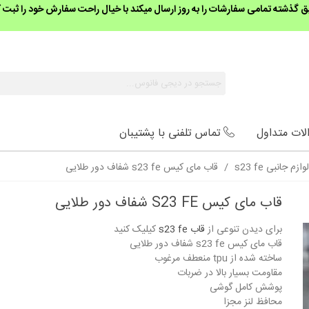
گذشته تمامی سفارشات را به روز ارسال میکند با خیال راحت سفارش خود را ثبت ک
لات متداول
تماس تلفنی با پشتیبان
لوازم جانبی s23 fe
/
قاب مای کیس s23 fe شفاف دور طلایی
قاب مای کیس S23 FE شفاف دور طلایی
برای دیدن تنوعی از
قاب s23 fe
کیلیک کنید
قاب مای کیس s23 fe شفاف دور طلایی
ساخته شده از tpu منعطف مرغوب
مقاومت بسیار بالا در ضربات
پوشش کامل گوشی
محافظ لنز مجزا