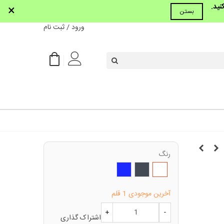
نید.
×
بستن
ورود / ثبت نام
رنگ
سفید
مشکی
سرمه
ای
آخرین موجودی
1 قلم
+
-
اشتراک گذاری