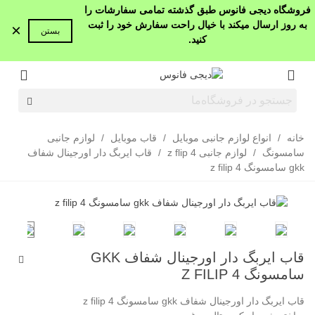
فروشگاه دیجی فانوس طبق گذشته تمامی سفارشات را
به روز ارسال میکند با خیال راحت سفارش خود را ثبت
×
بستن
کنید.
خانه
/
انواع لوازم جانبی موبایل
/
قاب موبایل
/
لوازم جانبی
سامسونگ
/
لوازم جانبی z flip 4
/
قاب ایربگ دار اورجینال شفاف
gkk سامسونگ z filip 4
قاب ایربگ دار اورجینال شفاف GKK
سامسونگ Z FILIP 4
قاب ایربگ دار اورجینال شفاف gkk سامسونگ z filip 4