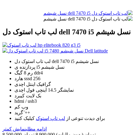
لب تاب استوک دل dell 7470 i5 نسل شیشم
لب تاب استوک دل dell 7470 i5 نسل شیشم
پردازنده ی i5 نسل شیشم
رم 8 گیگ ddr4
هارد sssd 256
گرافیک اینتل اچدی
نمایشگر 14.5 اینچی فول اچدی
بک لایت کیبرد
hdmi / usb3
وب کم
گرید َ++
برای دیدت تنوعی از
لپ تاپ استوک
کیلیک کنید
ادامه مطلب
نمایش کمتر
8,500,000 تومان
(بدون مالیات)
8,900,000 تومان