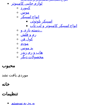
لوازم جانبی کامپیوتر
کیبورد
موس
انواع اسپیکر
اسپیکر بلوتوثی
انواع اسپیکر کامپیوتر و لپ تاپ
دسته بازی و...
رم و فلش
کول فن
مودم
پد موس
هاب و رم ریدر
محصولات دیگر
محبوب
موردی یافت نشد
خانه
تنظیمات
ورود به سیستم