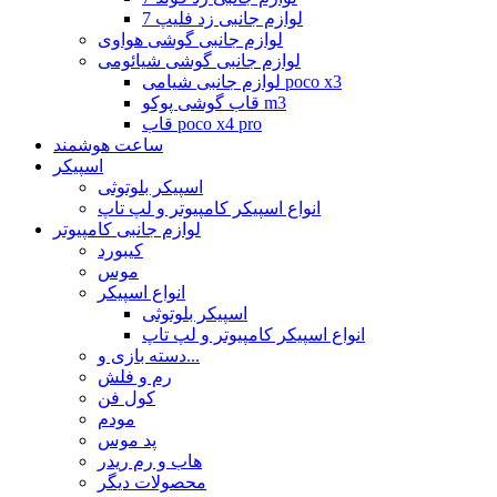
لوازم جانبی زد فلیپ 7
لوازم جانبی گوشی هواوی
لوازم جانبی گوشی شیائومی
لوازم جانبی شیامی poco x3
قاب گوشی پوکو m3
قاب poco x4 pro
ساعت هوشمند
اسپیکر
اسپیکر بلوتوثی
انواع اسپیکر کامپیوتر و لپ تاپ
لوازم جانبی کامپیوتر
کیبورد
موس
انواع اسپیکر
اسپیکر بلوتوثی
انواع اسپیکر کامپیوتر و لپ تاپ
دسته بازی و...
رم و فلش
کول فن
مودم
پد موس
هاب و رم ریدر
محصولات دیگر