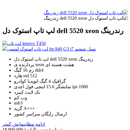
لپ تاپ استوک دل dell 5520 xeon رندرینگ
لپ تاپ استوک دل dell 5520 xeon رندرینگ
پردازنده ی xeon هشت هسته ای
رم 16 گیگ ddr4
هارد ssd 512
گرافیک 4 گیگ انویدیا کوادرو
نمایشگر 15.6 اینچی فول اچدی ips 1080
بک لایت کیبرد
وب کم
usb3
گرید A+++
ارسال رایگان سراسر کشور
ادامه مطلب
نمایش کمتر
18,900,000 تومان
(بدون مالیات)