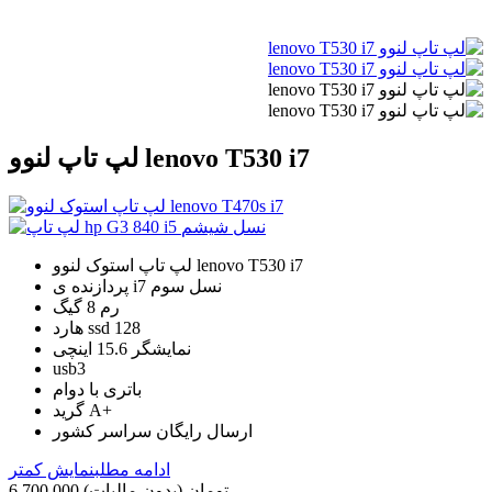
لپ تاپ لنوو lenovo T530 i7
لپ تاپ استوک لنوو lenovo T530 i7
پردازنده ی i7 نسل سوم
رم 8 گیگ
هارد ssd 128
نمایشگر 15.6 اینچی
usb3
باتری با دوام
گرید A+
ارسال رایگان سراسر کشور
ادامه مطلب
نمایش کمتر
6,700,000 تومان
(بدون مالیات)