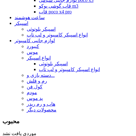
لوازم جانبی شیامی poco x3
قاب گوشی پوکو m3
قاب poco x4 pro
ساعت هوشمند
اسپیکر
اسپیکر بلوتوثی
انواع اسپیکر کامپیوتر و لپ تاپ
لوازم جانبی کامپیوتر
کیبورد
موس
انواع اسپیکر
اسپیکر بلوتوثی
انواع اسپیکر کامپیوتر و لپ تاپ
دسته بازی و...
رم و فلش
کول فن
مودم
پد موس
هاب و رم ریدر
محصولات دیگر
محبوب
موردی یافت نشد