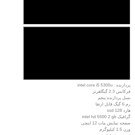
پردازنده : intel core i5 5300u
فرکانس 2.3 گیگاهرتز
نسل پردازنده:پنجم
رم 6 گیگ قابل ارتقا
هارد ssd 128
گرافیک intel hd 5500 2 gb
صفحه نمایش مات 12 اینچی
وزن 1.5 کیلیوگرم