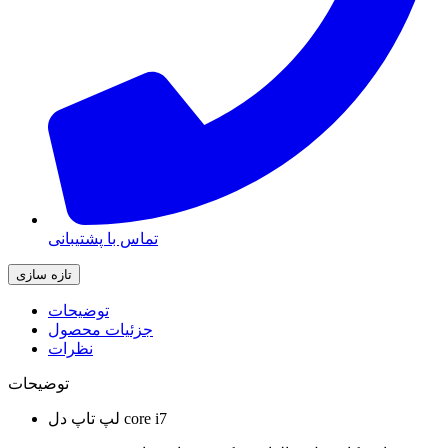
تماس با پشتیبانی
توضیحات
جزئیات محصول
نظرات
توضیحات
لپ تاپ دل core i7