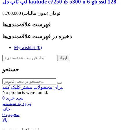
لپ تاپ دل latitude e7250 i5 5300 u 6 gb ssd 128
8,700,000 تومان
(بدون مالیات)
فهرست علاقه‌مندی‌ها
ذخیره در فهرست علاقه‌مندی‌ها
My wishlist (
0
)
ایجاد
جستجو
برای محصولات بیشتر کلیک کنید.
No products were found.
سبد خرید
0
ورود به سیستم
خانه
محبوب
0
بالا