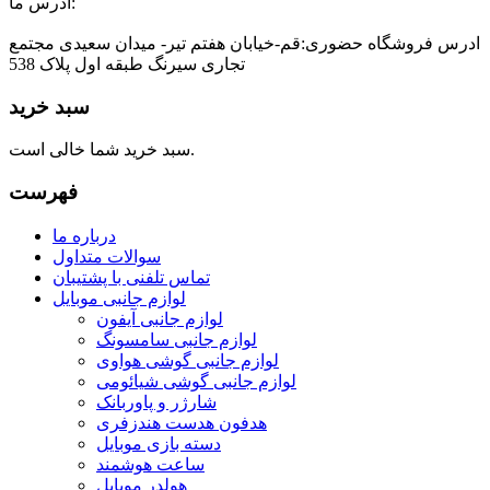
ادرس ما:
ادرس فروشگاه حضوری:قم-خیابان هفتم تیر- میدان سعیدی مجتمع
تجاری سیرنگ طبقه اول پلاک 538
سبد خرید
سبد خرید شما خالی است.
فهرست
درباره ما
سوالات متداول
تماس تلفنی با پشتیبان
لوازم جانبی موبایل
لوازم جانبی آیفون
لوازم جانبی سامسونگ
لوازم جانبی گوشی هواوی
لوازم جانبی گوشی شیائومی
شارژر و پاوربانک
هدفون هدست هندزفری
دسته بازی موبایل
ساعت هوشمند
هولدر موبایل