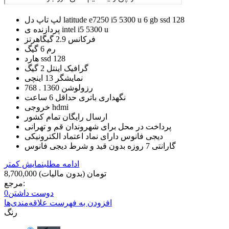
لپ تاپ دل latitude e7250 i5 5300 u 6 gb ssd 128
پردازنده ی intel i5 5300 u
فرکانس 2.9 گیگاهرتز
رم 6 گیگ
هارد ssd 128
گرافیک اینتل 2 گیگ
نمایشگر 13 اینچی
رزولوشن 1360 . 768
نگهداری باتری حداقل 6 ساعت
خروجی hdmi
ارسال رایگان تمام کشور
پرداخت در محل برای شهروندان قم و تهرانی
دیجی فانوس دارای نماد اعتماد الکترونیکی
گارانتی 7 روزه بدون قید و شرط دیجی فانوس
ادامه مطلب
نمایش کمتر
8,700,000 تومان
(بدون مالیات)
مرجع:
دوست داشتن
0
افزودن به فهرست علاقه‌مندی‌ها
رنگ