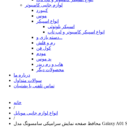
لوازم جانبی کامپیوتر
کیبورد
موس
انواع اسپیکر
اسپیکر بلوتوثی
انواع اسپیکر کامپیوتر و لپ تاپ
دسته بازی و...
رم و فلش
کول فن
مودم
پد موس
هاب و رم ریدر
محصولات دیگر
درباره ما
سوالات متداول
تماس تلفنی با پشتیبان
خانه
/
انواع لوازم جانبی موبایل
/
میکی سامسونگ مدل Galaxy A01 Samsung