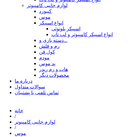
لوازم جانبی کامپیوتر
کیبورد
موس
انواع اسپیکر
اسپیکر بلوتوثی
انواع اسپیکر کامپیوتر و لپ تاپ
دسته بازی و...
رم و فلش
کول فن
مودم
پد موس
هاب و رم ریدر
محصولات دیگر
درباره ما
سوالات متداول
تماس تلفنی با پشتیبان
خانه
/
لوازم جانبی کامپیوتر
/
موس