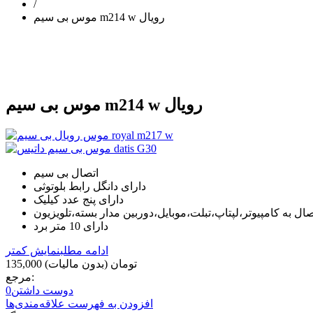
/
موس بی سیم m214 w رویال
موس بی سیم m214 w رویال
اتصال بی سیم
دارای دانگل رابط بلوتوثی
دارای پنج عدد کیلیک
صال به کامپیوتر،لپتاپ،تبلت،موبایل،دوربین مدار بسته،تلویزیون
دارای 10 متر برد
ادامه مطلب
نمایش کمتر
135,000 تومان
(بدون مالیات)
مرجع:
دوست داشتن
0
افزودن به فهرست علاقه‌مندی‌ها