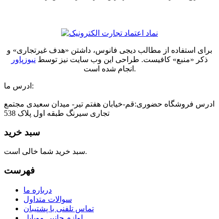
برای استفاده از مطالب دیجی فانوس، داشتن «هدف غیرتجاری» و
ذکر «منبع» کافیست. طراحی این وب سایت نیز توسط
نیوزپاور
انجام شده است.
ادرس ما:
ادرس فروشگاه حضوری:قم-خیابان هفتم تیر- میدان سعیدی مجتمع
تجاری سیرنگ طبقه اول پلاک 538
سبد خرید
سبد خرید شما خالی است.
فهرست
درباره ما
سوالات متداول
تماس تلفنی با پشتیبان
لوازم جانبی موبایل