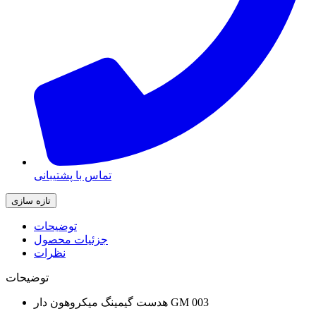
تماس با پشتیبانی
توضیحات
جزئیات محصول
نظرات
توضیحات
هدست گیمینگ میکروهون دار GM 003