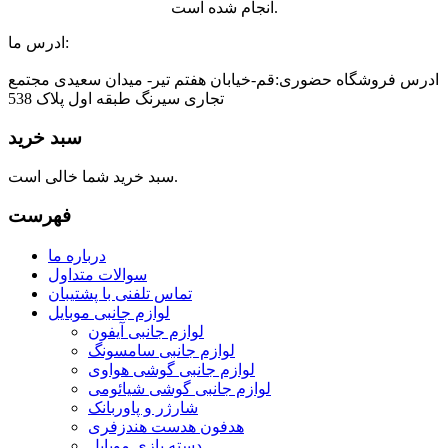
انجام شده است.
ادرس ما:
ادرس فروشگاه حضوری:قم-خیابان هفتم تیر- میدان سعیدی مجتمع
تجاری سیرنگ طبقه اول پلاک 538
سبد خرید
سبد خرید شما خالی است.
فهرست
درباره ما
سوالات متداول
تماس تلفنی با پشتیبان
لوازم جانبی موبایل
لوازم جانبی آیفون
لوازم جانبی سامسونگ
لوازم جانبی گوشی هواوی
لوازم جانبی گوشی شیائومی
شارژر و پاوربانک
هدفون هدست هندزفری
دسته بازی موبایل