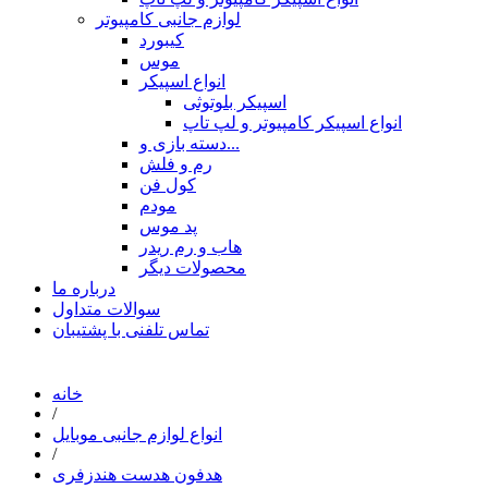
لوازم جانبی کامپیوتر
کیبورد
موس
انواع اسپیکر
اسپیکر بلوتوثی
انواع اسپیکر کامپیوتر و لپ تاپ
دسته بازی و...
رم و فلش
کول فن
مودم
پد موس
هاب و رم ریدر
محصولات دیگر
درباره ما
سوالات متداول
تماس تلفنی با پشتیبان
خانه
/
انواع لوازم جانبی موبایل
/
هدفون هدست هندزفری