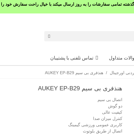
شته تمامی سفارشات را به روز ارسال میکند با خیال راحت سفارش خود را ث
الات متداول
تماس تلفنی با پشتیبان
دنی اورجینال
/
هنذفری بی سیم AUKEY EP-B29
هنذفری بی سیم AUKEY EP-B29
اتصال بی سیم
دو گوش
کیفیت عالی
کنترل میزان صدا
کاربری عمومی ورزشی گیمینگ
اتصال از طریق بلوتوث