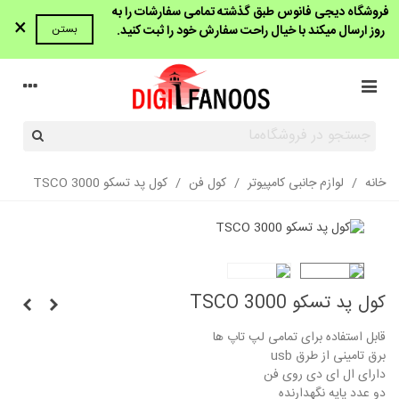
فروشگاه دیجی فانوس طبق گذشته تمامی سفارشات را به
×
روز ارسال میکند با خیال راحت سفارش خود را ثبت کنید.
بستن
خانه
/
لوازم جانبی کامپیوتر
/
کول فن
/
کول پد تسکو TSCO 3000
کول پد تسکو TSCO 3000
قابل استفاده برای تمامی لپ تاپ ها
برق تامینی از طرق usb
دارای ال ای دی روی فن
دو عدد پایه نگهدارنده