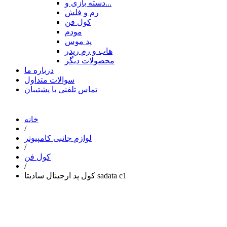
دسته بازی و...
رم و فلش
کول فن
مودم
پد موس
هاب و رم ریدر
محصولات دیگر
درباره ما
سوالات متداول
تماس تلفنی با پشتیبان
خانه
/
لوازم جانبی کامپیوتر
/
کول فن
/
کول پد ارجینال سادیتا sadata c1