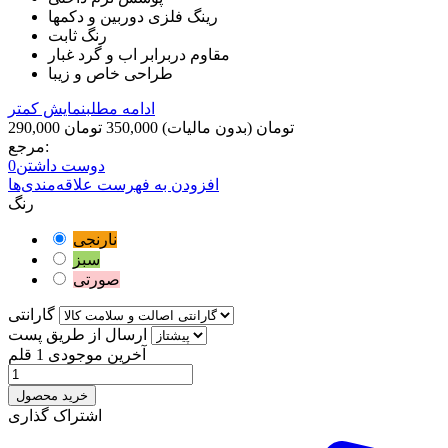
رینگ فلزی دوربین و دکمها
رنگ ثابت
مقاوم دربرابر اب و گرد غبار
طراحی خاص و زیبا
ادامه مطلب
نمایش کمتر
290,000 تومان
(بدون مالیات)
350,000 تومان
مرجع:
دوست داشتن
0
افزودن به فهرست علاقه‌مندی‌ها
رنگ
نارنجی
سبز
صورتی
گارانتی
ارسال از طریق پست
آخرین موجودی
1 قلم
خرید محصول
اشتراک گذاری