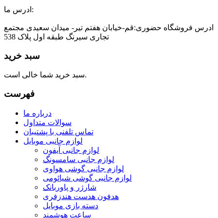
ادرس ما:
ادرس فروشگاه حضوری:قم-خیابان هفتم تیر- میدان سعیدی مجتمع
تجاری سیرنگ طبقه اول پلاک 538
سبد خرید
سبد خرید شما خالی است.
فهرست
درباره ما
سوالات متداول
تماس تلفنی با پشتیبان
لوازم جانبی موبایل
لوازم جانبی آیفون
لوازم جانبی سامسونگ
لوازم جانبی گوشی هواوی
لوازم جانبی گوشی شیائومی
شارژر و پاوربانک
هدفون هدست هندزفری
دسته بازی موبایل
ساعت هوشمند