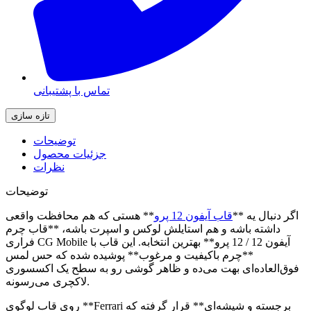
تماس با پشتیبانی
توضیحات
جزئیات محصول
نظرات
توضیحات
اگر دنبال یه **
قاب آیفون 12 پرو
** هستی که هم محافظت واقعی
داشته باشه و هم استایلش لوکس و اسپرت باشه، **قاب چرم
فراری CG Mobile آیفون 12 / 12 پرو** بهترین انتخابه. این قاب با
**چرم باکیفیت و مرغوب** پوشیده شده که حس لمس
فوق‌العاده‌ای بهت می‌ده و ظاهر گوشی رو به سطح یک اکسسوری
لاکچری می‌رسونه.
روی قاب لوگوی **Ferrari برجسته و شیشه‌ای** قرار گرفته که