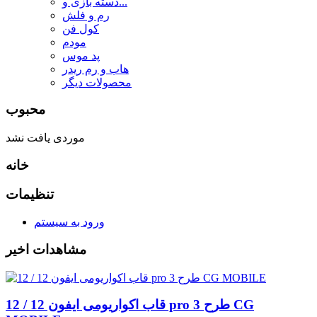
دسته بازی و...
رم و فلش
کول فن
مودم
پد موس
هاب و رم ریدر
محصولات دیگر
محبوب
موردی یافت نشد
خانه
تنظیمات
ورود به سیستم
مشاهدات اخیر
قاب اکواریومی ایفون 12 / 12 pro طرح 3 CG