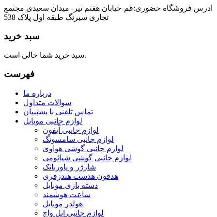
ادرس فروشگاه حضوری:قم-خیابان هفتم تیر- میدان سعیدی مجتمع
تجاری سیرنگ طبقه اول پلاک 538
سبد خرید
سبد خرید شما خالی است.
فهرست
درباره ما
سوالات متداول
تماس تلفنی با پشتیبان
لوازم جانبی موبایل
لوازم جانبی آیفون
لوازم جانبی سامسونگ
لوازم جانبی گوشی هواوی
لوازم جانبی گوشی شیائومی
شارژر و پاوربانک
هدفون هدست هندزفری
دسته بازی موبایل
ساعت هوشمند
هولدر موبایل
لوازم جانبی اپل واچ