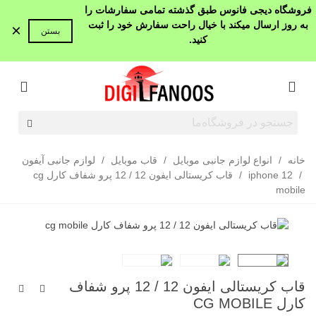
فروشگاه دیجی فانوس طبق گذشته تمامی سفارشات را
به روز ارسال میکند با خیال راحت سفارش خود را ثبت
×
بستن
کنید.
خانه
/
انواع لوازم جانبی موبایل
/
قاب موبایل
/
لوازم جانبی آیفون
/
12 iphone
/
قاب کریستالی ایفون 12 / 12 پرو شفاف کارل cg
mobile
قاب کریستالی ایفون 12 / 12 پرو شفاف
کارل CG MOBILE