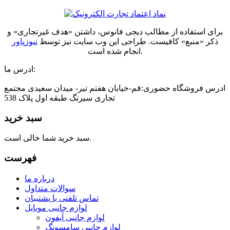
برای استفاده از مطالب دیجی فانوس، داشتن «هدف غیرتجاری» و
ذکر «منبع» کافیست. طراحی این وب سایت نیز توسط
نیوزپاور
انجام شده است.
ادرس ما:
ادرس فروشگاه حضوری:قم-خیابان هفتم تیر- میدان سعیدی مجتمع
تجاری سیرنگ طبقه اول پلاک 538
سبد خرید
سبد خرید شما خالی است.
فهرست
درباره ما
سوالات متداول
تماس تلفنی با پشتیبان
لوازم جانبی موبایل
لوازم جانبی آیفون
لوازم جانبی سامسونگ