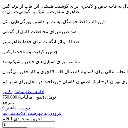
ب خاص و لاکچری برای گوشیت هستی، این قاب از برند گس (Guess) ساخته شده توسط کمپانی معتبر CG Mobile، انتخابیه که نمی‌تونی ازش بگذری. طراحی خاص با لوگوی مشکی طلایی گس،
ظاهری متفاوت و شیک به گوشی‌ت می‌ده.
این قاب فقط خوشگل نیست! با داشتن ویژگی‌هایی مثل:
ضد ضربه برای محافظت کامل از گوشی
ضد لک و اثر انگشت برای حفظ ظاهر تمیز
جنس باکیفیت و ساخت لوکس
مناسب برای استایل‌های خاص و شیک‌پسند
ری تهران کرج اراک اصفهان کاشان + پرداخت در محل برای شهر قم
ادامه مطلب
نمایش کمتر
750,000 تومان
(بدون مالیات)
مرجع:
دوست داشتن
0
افزودن به فهرست علاقه‌مندی‌ها
آخرین موجودی
1 قلم