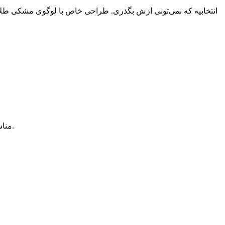
، این محصول یه انتخاب عالی برای کساییه که دنبال قاب لاکچری و کار خفن می‌گردن.
منا