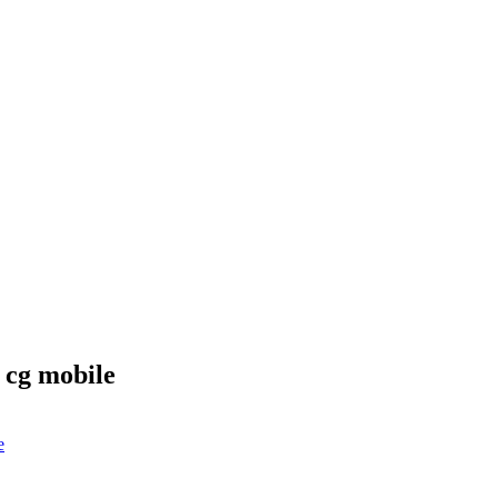
قاب گس ایفون 12 / 12 پرو طرح 4 لوگو فلزی cg mobile