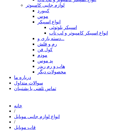
لوازم جانبی کامپیوتر
کیبورد
موس
انواع اسپیکر
اسپیکر بلوتوثی
انواع اسپیکر کامپیوتر و لپ تاپ
دسته بازی و...
رم و فلش
کول فن
مودم
پد موس
هاب و رم ریدر
محصولات دیگر
درباره ما
سوالات متداول
تماس تلفنی با پشتیبان
خانه
/
انواع لوازم جانبی موبایل
/
قاب موبایل