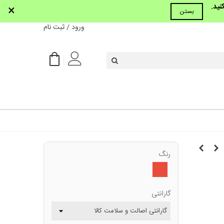
نید.
×
بستن
ورود / ثبت نام
رنگ
قرمز
گارانتی