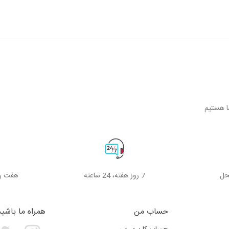
حل
7 روز هفته، 24 ساعته
هفت رو
حساب من
همراه ما باشید