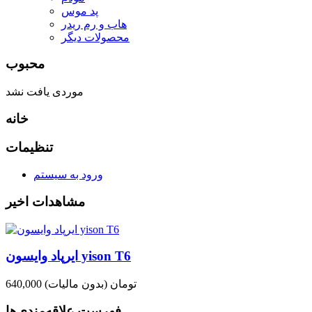
پد موس
هاب و رم ریدر
محصولات دیگر
محبوب
موردی یافت نشد
خانه
تنظیمات
ورود به سیستم
مشاهدات اخیر
ایرپاد وایسون yison T6
640,000 تومان
(بدون مالیات)
فهرست علاقه‌مندی‌ها