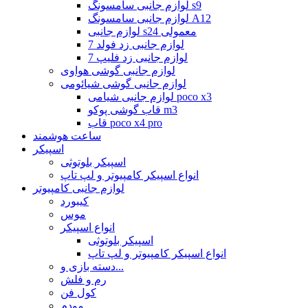
لوازم جانبی سامسونگ s9
لوازم جانبی سامسونگ A12
لوازم جانبی s24 معمولی
لوازم جانبی زد فولد 7
لوازم جانبی زد فلیپ 7
لوازم جانبی گوشی هواوی
لوازم جانبی گوشی شیائومی
لوازم جانبی شیامی poco x3
قاب گوشی پوکو m3
قاب poco x4 pro
ساعت هوشمند
اسپیکر
اسپیکر بلوتوثی
انواع اسپیکر کامپیوتر و لپ تاپ
لوازم جانبی کامپیوتر
کیبورد
موس
انواع اسپیکر
اسپیکر بلوتوثی
انواع اسپیکر کامپیوتر و لپ تاپ
دسته بازی و...
رم و فلش
کول فن
مودم