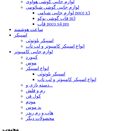
لوازم جانبی گوشی هواوی
لوازم جانبی گوشی شیائومی
لوازم جانبی شیامی poco x3
قاب گوشی پوکو m3
قاب poco x4 pro
ساعت هوشمند
اسپیکر
اسپیکر بلوتوثی
انواع اسپیکر کامپیوتر و لپ تاپ
لوازم جانبی کامپیوتر
کیبورد
موس
انواع اسپیکر
اسپیکر بلوتوثی
انواع اسپیکر کامپیوتر و لپ تاپ
دسته بازی و...
رم و فلش
کول فن
مودم
پد موس
هاب و رم ریدر
محصولات دیگر
محبوب