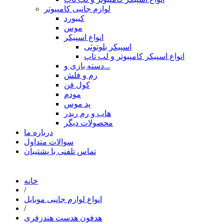
لوازم جانبی کامپیوتر
کیبورد
موس
انواع اسپیکر
اسپیکر بلوتوثی
انواع اسپیکر کامپیوتر و لپ تاپ
دسته بازی و...
رم و فلش
کول فن
مودم
پد موس
هاب و رم ریدر
محصولات دیگر
درباره ما
سوالات متداول
تماس تلفنی با پشتیبان
خانه
/
انواع لوازم جانبی موبایل
/
هدفون هدست هندزفری