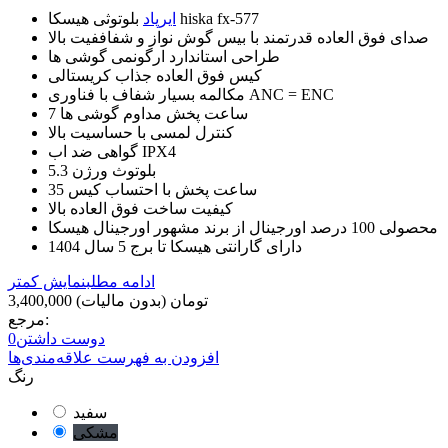
بلوتوثی هیسکا hiska fx-577
ایرپاد
صدای فوق العاده قدرتمند با بیس گوش نواز و شفاففیت بالا
طراحی استاندارد ارگونمی گوشی ها
کیس فوق العاده جذاب کریستالی
مکالمه بسیار شفاف با فناوری ANC = ENC
7 ساعت پخش مداوم گوشی ها
کنترل لمسی با حساسیت بالا
گواهی ضد اب IPX4
بلوتوث ورژن 5.3
35 ساعت پخش با احتساب کیس
کیفیت ساخت فوق العاده بالا
محصولی 100 درصد اورجینال از برند مشهور اورجینال هیسکا
دارای گارانتی هیسکا تا برج 5 سال 1404
ادامه مطلب
نمایش کمتر
3,400,000 تومان
(بدون مالیات)
مرجع:
دوست داشتن
0
افزودن به فهرست علاقه‌مندی‌ها
رنگ
سفید
مشکی