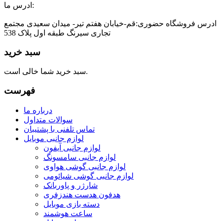
ادرس ما:
ادرس فروشگاه حضوری:قم-خیابان هفتم تیر- میدان سعیدی مجتمع
تجاری سیرنگ طبقه اول پلاک 538
سبد خرید
سبد خرید شما خالی است.
فهرست
درباره ما
سوالات متداول
تماس تلفنی با پشتیبان
لوازم جانبی موبایل
لوازم جانبی آیفون
لوازم جانبی سامسونگ
لوازم جانبی گوشی هواوی
لوازم جانبی گوشی شیائومی
شارژر و پاوربانک
هدفون هدست هندزفری
دسته بازی موبایل
ساعت هوشمند