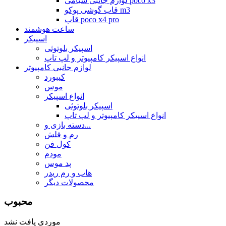
لوازم جانبی شیامی poco x3
قاب گوشی پوکو m3
قاب poco x4 pro
ساعت هوشمند
اسپیکر
اسپیکر بلوتوثی
انواع اسپیکر کامپیوتر و لپ تاپ
لوازم جانبی کامپیوتر
کیبورد
موس
انواع اسپیکر
اسپیکر بلوتوثی
انواع اسپیکر کامپیوتر و لپ تاپ
دسته بازی و...
رم و فلش
کول فن
مودم
پد موس
هاب و رم ریدر
محصولات دیگر
محبوب
موردی یافت نشد