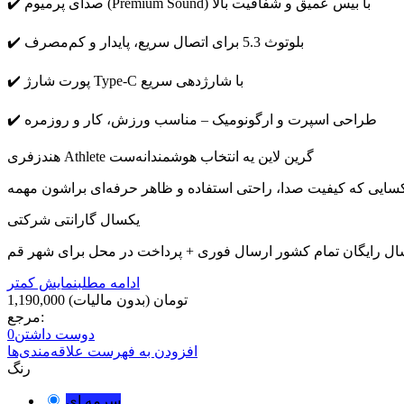
✔️ صدای پرمیوم (Premium Sound) با بیس عمیق و شفافیت بالا
✔️ بلوتوث 5.3 برای اتصال سریع، پایدار و کم‌مصرف
✔️ پورت شارژ Type-C با شارژدهی سریع
✔️ طراحی اسپرت و ارگونومیک – مناسب ورزش، کار و روزمره
هندزفری Athlete گرین لاین یه انتخاب هوشمندانه‌ست
یکسال گارانتی شرکتی
ال رایگان تمام کشور ارسال فوری + پرداخت در محل برای شهر قم
ادامه مطلب
نمایش کمتر
1,190,000 تومان
(بدون مالیات)
مرجع:
دوست داشتن
0
افزودن به فهرست علاقه‌مندی‌ها
رنگ
سرمه ای