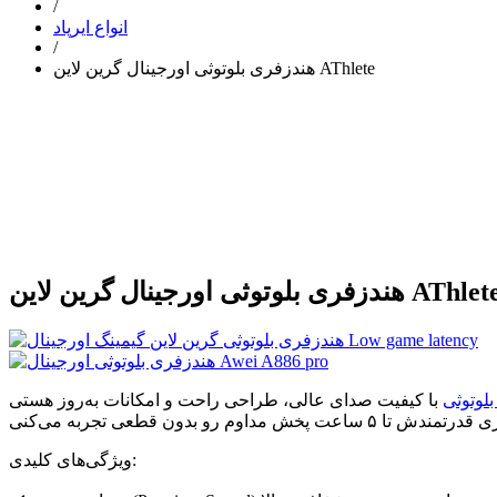
/
انواع ایرپاد
/
هندزفری بلوتوثی اورجینال گرین لاین AThlete
دزفری بلوتوثی اورجینال گرین لاین AThlete
لوتوثی
با کیفیت صدای عالی، طراحی راحت و امکانات به‌روز هستی، Green Lion Athlete دقیقاً همون چیزیه که می‌خوای. این مدل با بلوتوث نسخه ۵.۳، اتصال سریع و پایدار بهت می‌ده و
ویژگی‌های کلیدی: