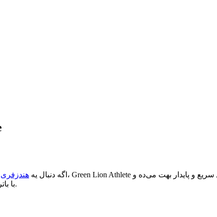
هن
اگه دنبال یه
هندزفری ب
با باتری قدرتمندش تا ۵ ساعت پخش مداوم رو بدون قطعی تجربه می‌کنی.