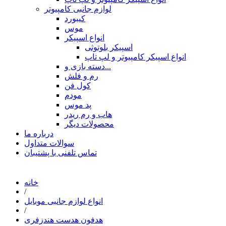
لوازم جانبی کامپیوتر
کیبورد
موس
انواع اسپیکر
اسپیکر بلوتوثی
انواع اسپیکر کامپیوتر و لپ تاپ
دسته بازی و...
رم و فلش
کول فن
مودم
پد موس
هاب و رم ریدر
محصولات دیگر
درباره ما
سوالات متداول
تماس تلفنی با پشتیبان
خانه
/
انواع لوازم جانبی موبایل
/
هدفون هدست هندزفری