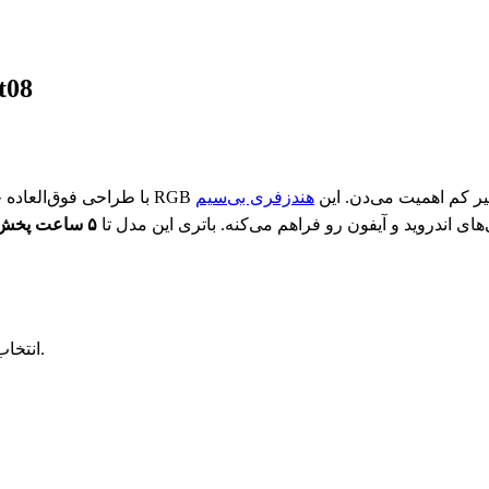
هندزفری بی سیم گیمینگ
 خاص و تاخیر کم اهمیت می‌دن. این
هندزفری بی‌سیم
۵ ساعت پخش مداوم
هستی، XKT-08 انتخاب درستیه.