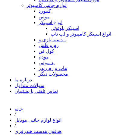
لوازم جانبی کامپیوتر
کیبورد
موس
انواع اسپیکر
اسپیکر بلوتوثی
انواع اسپیکر کامپیوتر و لپ تاپ
دسته بازی و...
رم و فلش
کول فن
مودم
پد موس
هاب و رم ریدر
محصولات دیگر
درباره ما
سوالات متداول
تماس تلفنی با پشتیبان
خانه
/
انواع لوازم جانبی موبایل
/
هدفون هدست هندزفری