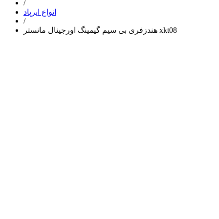
/
انواع ایرپاد
/
هندزفری بی سیم گیمینگ اورجینال مانستر xkt08