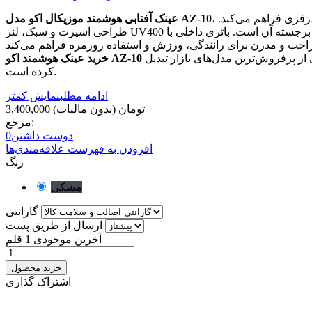
، ترکیبی از استایل و تکنولوژی است. این عینک مجهز به بلوتوث داخلی بوده و امکان پخش موسیقی و پاسخ به تماس را بدون نیاز به هندزفری فراهم می‌کند.
عینک آفتابی هوشمند موزیکال اکو مدل AZ-10
طراحی اسپرت و سبک، لنز UV400 برای محافظت از چشم در برابر نور خورشید، اسپیکر مخفی در دسته‌ها، و کنترل لمسی برای تغییر موزیک یا پاسخ تماس، از ویژگی‌های برجسته آن است. باتری داخلی با
گزینه‌ای مناسب برای علاقه‌مندان به گجت‌های پوشیدنی است. قیمت مناسب، کیفیت ساخت خوب و طراحی جذاب، این محصول را به یکی از پرفروش‌ترین مدل‌های بازار تبدیل
خرید عینک هوشمند اکو AZ-10
کرده است.
ادامه مطلب
نمایش کمتر
3,400,000 تومان
(بدون مالیات)
مرجع:
دوست داشتن
0
افزودن به فهرست علاقه‌مندی‌ها
رنگ
مشکی
گارانتی
ارسال از طریق پست
آخرین موجودی
1 قلم
خرید محصول
اشتراک گذاری