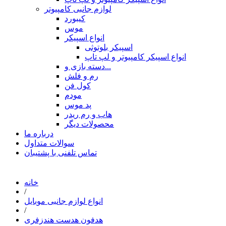
لوازم جانبی کامپیوتر
کیبورد
موس
انواع اسپیکر
اسپیکر بلوتوثی
انواع اسپیکر کامپیوتر و لپ تاپ
دسته بازی و...
رم و فلش
کول فن
مودم
پد موس
هاب و رم ریدر
محصولات دیگر
درباره ما
سوالات متداول
تماس تلفنی با پشتیبان
خانه
/
انواع لوازم جانبی موبایل
/
هدفون هدست هندزفری