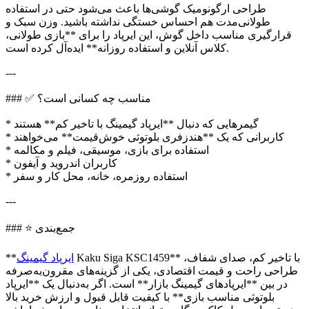
طراحی ارگونومیک گوشی‌ها باعث می‌شود حتی در استفاده
طولانی‌مدت هم احساس خستگی نداشته باشید. وزن سبک و
قرارگیری مناسب داخل گوش، این ایرپاد را برای **بازی طولانی،
کلاس آنلاین و استفاده روزانه** ایده‌آل کرده است.
---
### ✅ مناسب چه کسانی است؟
* گیمرهایی که دنبال **ایرپاد گیمینگ با تاخیر کم** هستند
* کاربرانی که یک **هندزفری بلوتوثی خوش‌قیمت** می‌خواهند
* استفاده برای بازی، موسیقی، فیلم و مکالمه
* کاربران اندروید و آیفون
* استفاده روزمره، خانه، محل کار و سفر
---
### ⭐ جمع‌بندی
Kaku Siga KSC1459** با تاخیر کم، صدای شفاف،
ایرپاد گیمینگ
**
طراحی راحت و قیمت اقتصادی، یکی از گزینه‌های مقرون‌به‌صرفه
در بین **ایرپادهای گیمینگ بازار** است. اگر به‌دنبال یک **ایرپاد
بلوتوثی مناسب بازی** با کیفیت قابل قبول و ارزش خرید بالا