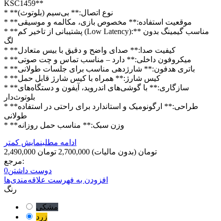
KSC1459**
* **نوع اتصال:** بی‌سیم (بلوتوث)
* **موقعیت استفاده:** مخصوص بازی، مکالمه و موسیقی
* **پشتیبانی از تاخیر کم (Low Latency):** مناسب گیمینگ بدون
لگ
* **کیفیت صدا:** صدای واضح و دقیق با بیس متعادل
* **میکروفون داخلی:** دارد – مناسب تماس و چت صوتی
* **باتری هدفون:** شارژدهی مناسب برای جلسات طولانی
* **کیس شارژ:** همراه با کیس شارژ قابل حمل
* **سازگاری:** با گوشی‌های اندروید، آیفون و دستگاه‌های
بلوتوث‌دار
* **طراحی:** ارگونومیک و استاندارد برای راحتی در استفاده
طولانی
* **وزن سبک:** مناسب حمل روزانه
ادامه مطلب
نمایش کمتر
2,490,000 تومان
(بدون مالیات)
2,700,000 تومان
مرجع:
دوست داشتن
0
افزودن به فهرست علاقه‌مندی‌ها
رنگ
مشکی
زرد