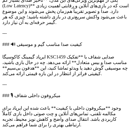
یکی از مهم‌ترین ویژگی‌های این مدل، **تاخیر صدای بسیار کم
(Low Latency)** است که در بازی‌های آنلاین و رقابتی اهمیت زیادی
دارد. صدا و تصویر تقریباً هم‌زمان پخش می‌شوند و این موضوع
باعث می‌شود واکنش سریع‌تری در بازی داشته باشید؛ چیزی که هر
گیمر حرفه‌ای به آن نیاز دارد.
---
### 🔊 کیفیت صدا مناسب گیم و موسیقی
ایرپاد گیمینگ کاکوسیگا KSC1459 صدایی شفاف با **تفکیک
مناسب صدا و بیس متعادل** ارائه می‌دهد. چه در حال بازی باشید،
چه موسیقی گوش دهید یا ویدئو تماشا کنید، این **هدفون بی‌سیم**
کیفیتی فراتر از انتظار در این بازه قیمتی ارائه می‌کند.
---
### 🎙️ میکروفون داخلی شفاف
وجود **میکروفون داخلی با کیفیت** باعث شده این ایرپاد برای
مکالمه تلفنی، تماس‌های آنلاین و چت صوتی داخل بازی کاملاً
کاربردی باشد. انتقال صدای واضح و کاهش نویز محیط، تجربه
ارتباطی بهتری را برای شما فراهم می‌کند.