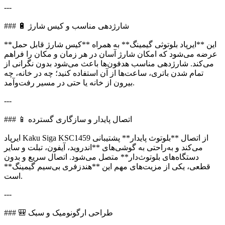
---
### 🔋 شارژدهی مناسب و کیس شارژ
این **ایرپاد بلوتوثی گیمینگ** به همراه **کیس شارژ قابل حمل**
عرضه می‌شود که امکان شارژ آسان در هر زمان و مکان را فراهم
می‌کند. شارژدهی مناسب هدفون‌ها باعث می‌شود بدون نگرانی از
تمام شدن باتری، ساعت‌ها از آن استفاده کنید؛ چه در خانه، چه
بیرون از خانه یا حتی در مسیر رفت‌وآمد.
---
### 📱 اتصال پایدار و سازگاری گسترده
ایرپاد Kaku Siga KSC1459 از اتصال **بلوتوث پایدار** پشتیبانی
می‌کند و به‌راحتی به گوشی‌های **اندروید، آیفون، تبلت و سایر
دستگاه‌های بلوتوث‌دار** متصل می‌شود. اتصال سریع و بدون
قطعی، یکی از مزیت‌های مهم این **هندزفری بی‌سیم گیمینگ**
است.
---
### 🎒 طراحی ارگونومیک و سبک