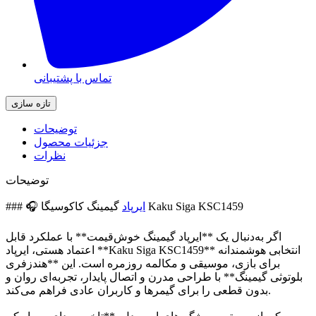
تماس با پشتیبانی
توضیحات
جزئیات محصول
نظرات
توضیحات
گیمینگ کاکوسیگا Kaku Siga KSC1459
ایرپاد
### 🎧
اگر به‌دنبال یک **ایرپاد گیمینگ خوش‌قیمت** با عملکرد قابل
اعتماد هستی، ایرپاد **Kaku Siga KSC1459** انتخابی هوشمندانه
برای بازی، موسیقی و مکالمه روزمره است. این **هندزفری
بلوتوثی گیمینگ** با طراحی مدرن و اتصال پایدار، تجربه‌ای روان و
بدون قطعی را برای گیمرها و کاربران عادی فراهم می‌کند.