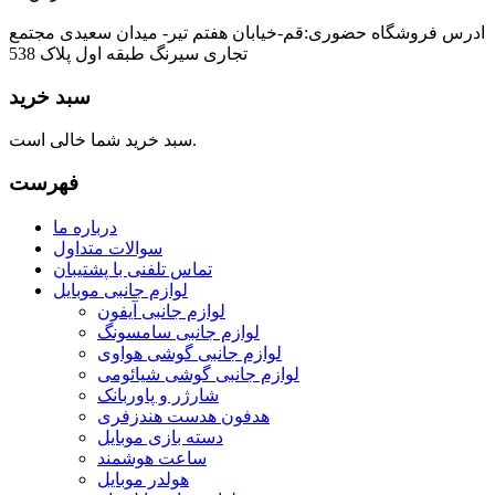
ادرس فروشگاه حضوری:قم-خیابان هفتم تیر- میدان سعیدی مجتمع
تجاری سیرنگ طبقه اول پلاک 538
سبد خرید
سبد خرید شما خالی است.
فهرست
درباره ما
سوالات متداول
تماس تلفنی با پشتیبان
لوازم جانبی موبایل
لوازم جانبی آیفون
لوازم جانبی سامسونگ
لوازم جانبی گوشی هواوی
لوازم جانبی گوشی شیائومی
شارژر و پاوربانک
هدفون هدست هندزفری
دسته بازی موبایل
ساعت هوشمند
هولدر موبایل