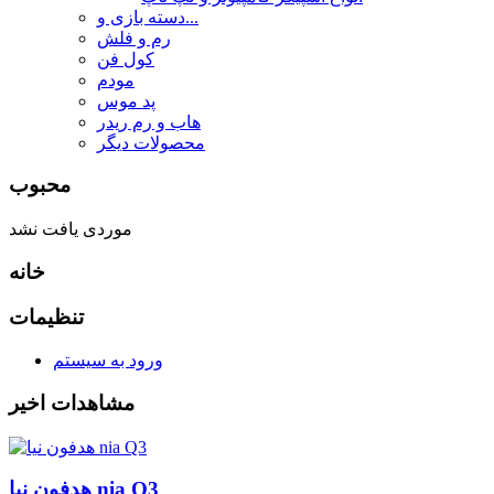
دسته بازی و...
رم و فلش
کول فن
مودم
پد موس
هاب و رم ریدر
محصولات دیگر
محبوب
موردی یافت نشد
خانه
تنظیمات
ورود به سیستم
مشاهدات اخیر
هدفون نیا nia Q3