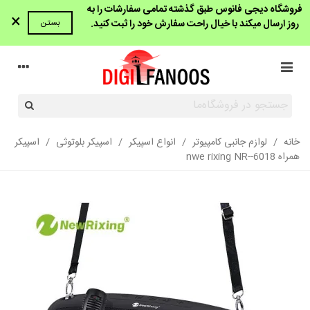
فروشگاه دیجی فانوس طبق گذشته تمامی سفارشات را به
×
روز ارسال میکند با خیال راحت سفارش خود را ثبت کنید.
بستن
خانه
/
لوازم جانبی کامپیوتر
/
انواع اسپیکر
/
اسپیکر بلوتوثی
/
اسپیکر
همراه nwe rixing NR--6018