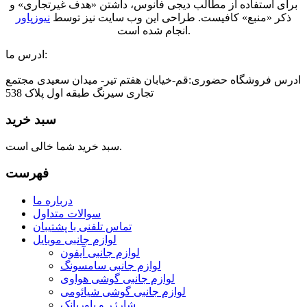
برای استفاده از مطالب دیجی فانوس، داشتن «هدف غیرتجاری» و
ذکر «منبع» کافیست. طراحی این وب سایت نیز توسط
نیوزپاور
انجام شده است.
ادرس ما:
ادرس فروشگاه حضوری:قم-خیابان هفتم تیر- میدان سعیدی مجتمع
تجاری سیرنگ طبقه اول پلاک 538
سبد خرید
سبد خرید شما خالی است.
فهرست
درباره ما
سوالات متداول
تماس تلفنی با پشتیبان
لوازم جانبی موبایل
لوازم جانبی آیفون
لوازم جانبی سامسونگ
لوازم جانبی گوشی هواوی
لوازم جانبی گوشی شیائومی
شارژر و پاوربانک