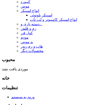
کیبورد
موس
انواع اسپیکر
اسپیکر بلوتوثی
انواع اسپیکر کامپیوتر و لپ تاپ
دسته بازی و...
رم و فلش
کول فن
مودم
پد موس
هاب و رم ریدر
محصولات دیگر
محبوب
موردی یافت نشد
خانه
تنظیمات
ورود به سیستم