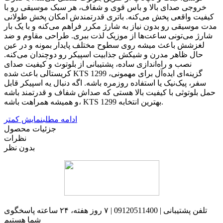
خروجی صدای بالا و باس قوی و شفاف، هر سبک موسیقی رو با
کیفیت واقعی پخش می‌کنه. باتری قدرتمندش امکان پخش طولانی
مدت موسیقی رو بدون نیاز به شارژ مکرر فراهم می‌کنه و با یک بار
شارژ می‌تونی ساعت‌ها از موزیک لذت ببری. طراحی مقاوم و ضد
لغزشش باعث میشه روی سطوح مختلف پایدار بمونه و در عین
حال ظاهر مدرن و شیکش جذابیت اسپیکر رو دوچندان می‌کنه.
نصب و راه‌اندازی ساده، پشتیبانی از بلوتوث و کیفیت صدای
کریستالی باعث شده KTS 1299 گزینه‌ای ایده‌آل برای مهمونی،
سفر، پیک‌نیک یا استفاده روزمره باشه. اگه دنبال یه اسپیکر قابل
حمل بلوتوثی با کیفیت بالا هستی که صداش شفاف و قدرتمند باشه
و همیشه همراهت باشه، KTS 1299 بهترین انتخابه.
ادامه مطلب
نمایش کمتر
جزئیات محصول
نظرات
بدون نظر
تلفن پشتیبانی | 09120511400 | ۷ روز هفته، ۲۴ ساعته پاسخگوی
شما هستیم