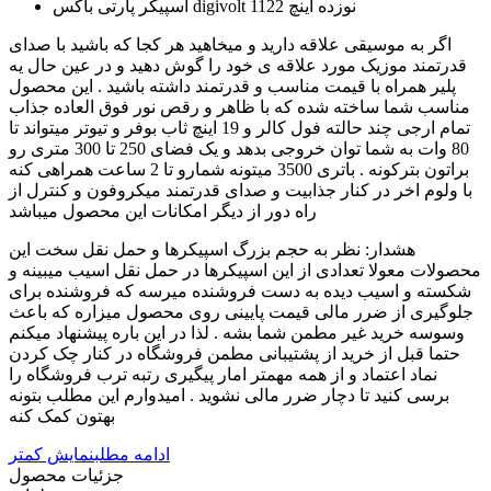
اسپیکر پارتی باکس digivolt 1122 نوزده اینچ
اگر به موسیقی علاقه دارید و میخاهید هر کجا که باشید با صدای
قدرتمند موزیک مورد علاقه ی خود را گوش دهید و در عین حال یه
پلیر همراه با قیمت مناسب و قدرتمند داشته باشید . این محصول
مناسب شما ساخته شده که با ظاهر و رقص نور فوق العاده جذاب
تمام ارجی چند حالته فول کالر و 19 اینچ ثاب بوفر و تیوتر میتواند تا
80 وات به شما توان خروجی بدهد و یک فضای 250 تا 300 متری رو
براتون بترکونه . باتری 3500 میتونه شمارو تا 2 ساعت همراهی کنه
با ولوم اخر در کنار جذابیت و صدای قدرتمند میکروفون و کنترل از
راه دور از دیگر امکانات این محصول میباشد
هشدار: نظر به حجم بزرگ اسپیکرها و حمل نقل سخت این
محصولات معولا تعدادی از این اسپیکرها در حمل نقل اسیب میبینه و
شکسته و اسیب دیده به دست فروشنده میرسه که فروشنده برای
جلوگیری از ضرر مالی قیمت پایینی روی محصول میزاره که باعث
وسوسه خرید غیر مطمن شما بشه . لذا در این باره پیشنهاد میکنم
حتما قبل از خرید از پشتیبانی مطمن فروشگاه در کنار چک کردن
نماد اعتماد و از همه مهمتر امار پیگیری رتبه ترب فروشگاه را
برسی کنید تا دچار ضرر مالی نشوید . امیدوارم این مطلب بتونه
بهتون کمک کنه
ادامه مطلب
نمایش کمتر
جزئیات محصول