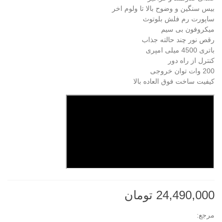
بیس سنگین و وضوح بالا تا ولوم اخر
ساپورت رم فلش بلوتوث
میکروفون بی سیم
رقص نور چند حالته جذاب
باتری 4500 میلی امپری
کنترل از راه دور
200 وات توان خروجی
کیفیت ساخت فوق العاده بالا
24,490,000 تومان
مرجع: