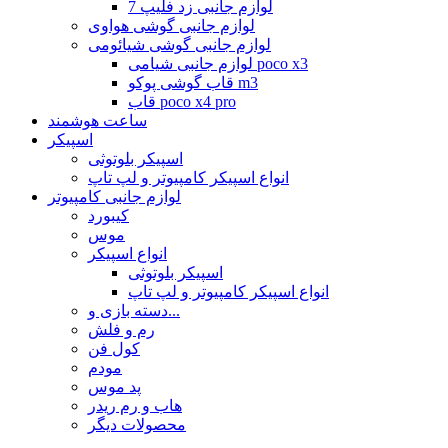
لوازم جانبی زد فلیپ 7
لوازم جانبی گوشی هواوی
لوازم جانبی گوشی شیائومی
لوازم جانبی شیامی poco x3
قاب گوشی پوکو m3
قاب poco x4 pro
ساعت هوشمند
اسپیکر
اسپیکر بلوتوثی
انواع اسپیکر کامپیوتر و لپ تاپ
لوازم جانبی کامپیوتر
کیبورد
موس
انواع اسپیکر
اسپیکر بلوتوثی
انواع اسپیکر کامپیوتر و لپ تاپ
دسته بازی و...
رم و فلش
کول فن
مودم
پد موس
هاب و رم ریدر
محصولات دیگر