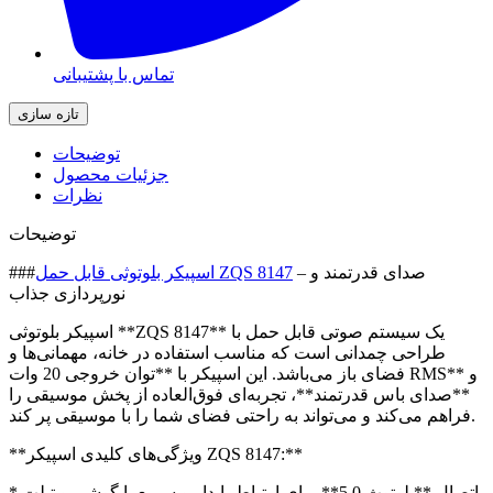
تماس با پشتیبانی
توضیحات
جزئیات محصول
نظرات
توضیحات
– صدای قدرتمند و
اسپیکر بلوتوثی قابل حمل ZQS 8147
###
نورپردازی جذاب
اسپیکر بلوتوثی **ZQS 8147** یک سیستم صوتی قابل حمل با
طراحی چمدانی است که مناسب استفاده در خانه، مهمانی‌ها و
فضای باز می‌باشد. این اسپیکر با **توان خروجی 20 وات RMS** و
**صدای باس قدرتمند**، تجربه‌ای فوق‌العاده از پخش موسیقی را
فراهم می‌کند و می‌تواند به راحتی فضای شما را با موسیقی پر کند.
**ویژگی‌های کلیدی اسپیکر ZQS 8147:**
* اتصال **بلوتوث 5.0** برای ارتباط پایدار و سریع با گوشی و تبلت.