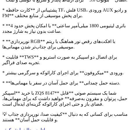
* پشتیبانی از **کارت حافظه TF، فلش USB، ورودی AUX و رادیو
FM** برای پخش موسیقی از منابع مختلف.
* **باتری لیتیومی 1800 میلی‌آمپر ساعتی** با امکان پخش حدود 4
ساعت بدون نیاز به شارژ مجدد.
* **نورپردازی RGB** با افکت‌های رقص نور هماهنگ با ریتم
موسیقی برای جذاب‌تر شدن مهمانی‌ها.
* قابلیت **TWS** برای اتصال دو اسپیکر به صورت استریو و
تجربه صدای فراگیر.
* ورودی **میکروفون** برای اجرای کارائوکه و سرگرمی بیشتر.
* **دسته حمل چمدانی** برای حمل آسان در سفر یا مهمانی‌ها.
با خرید **اسپیکر ZQS 8147** شما یک سیستم صوتی **قابل
حمل، پرتوان و مقرون به‌صرفه** خواهید داشت که برای مهمانی‌ها،
فضای باز و حتی اجرای کارائوکه گزینه‌ای ایده‌آل است.
💡 مناسب برای کسانی که به دنبال **کیفیت صدا، نورپردازی جذاب
و قابلیت حمل آسان** هستند.
ادامه مطلب
نمایش کمتر